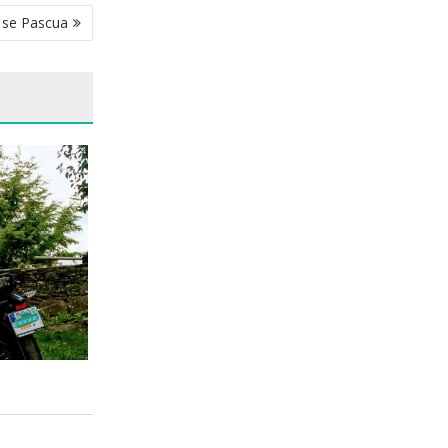
s se Pascua
OTO