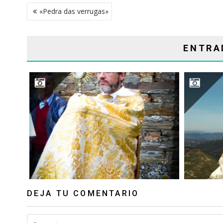
NAVEGACIÓN
«Pedra das verrugas»
DE
ENTRADAS
ENTRA
BENDICIÓN CON EL SANTÍSIMO
DEJA TU COMENTARIO