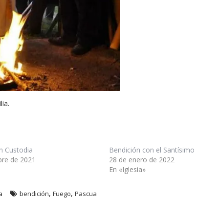
lia.
n Custodia
Bendición con el Santísimo
bre de 2021
28 de enero de 2022
En «Iglesia»
,
,
a
bendición
Fuego
Pascua