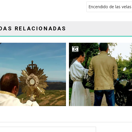
Encendido de las vela
DAS RELACIONADAS
BENDICIÓN CON CUSTODIA
BENDICIÓN DE UNA M